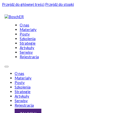
Przejdź do głównej treści
Przejdź do stopki
O nas
Materiały
Posty
Szkolenia
Strategie
Artykuły
Serwisy
Rejestracja
O nas
Materiały
Posty
Szkolenia
Strategie
Artykuły
Serwisy
Rejestracja