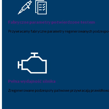
Fabryczne parametry potwierdzone testem
Przywracamy fabryczne parametry regenerowanych podzespołó
Pełna wydajność silnika
Zregenerowane podzespoły paliwowe przywracają prawidłową prac