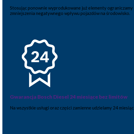
Stosując ponownie wyprodukowane już elementy ograniczamy śla
zmniejszenia negatywnego wpływu pojazdów na środowisko.
Gwarancja Bosch Diesel 24 miesiące bez limitów
Na wszystkie usługi oraz części zamienne udzielamy 24 miesiąc