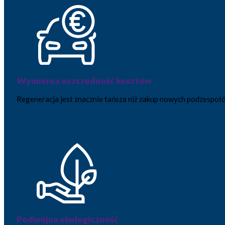
Wymierna oszczędność kosztów
Regeneracja jest znacznie tańsza niż zakup nowych podzespoł
Podwójna ekologiczność